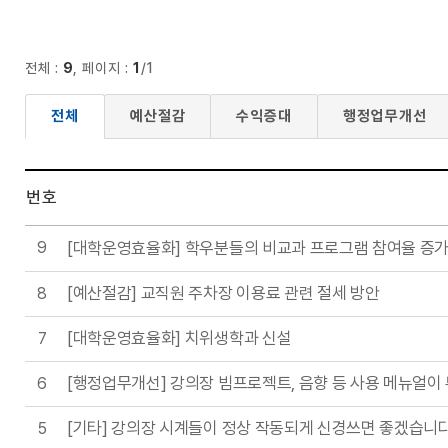
전체 :
9
, 페이지 :
1
/1
전체
예산절감
수익증대
행정업무개선
번호
리스트 : 제안공모 게시판의 번호, 제목, 작성자, 등록일, 첨부파일, 조회 리스트입니다.
9
[대학운영효율화] 학우분들의 비교과 프로그램 참여율 증가
[예산절감] 교직원 주차장 이용료 관련 절세 방안
8
[대학운영효율화] 치위생학과 신설
7
[행정업무개선] 강의장 빔프로젝트, 음향 등 사용 메뉴얼이
6
[기타] 강의장 시계들이 정상 작동되게 신경쓰면 좋겠습니다
5