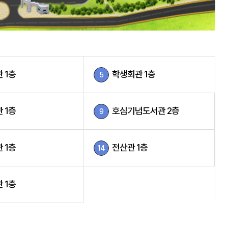
 1층
학생회관 1층
5
 1층
호심기념도서관 2층
9
 1층
전산관 1층
14
 1층