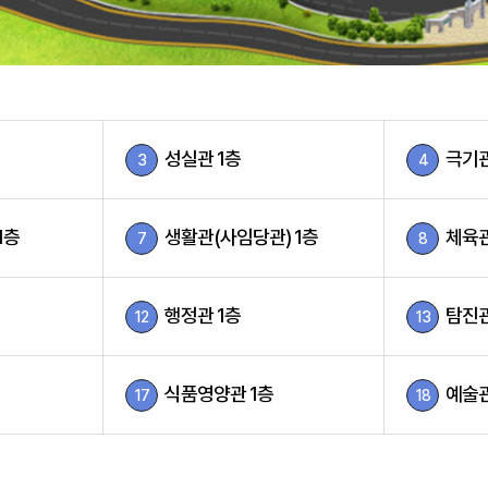
성실관 1층
극기관
3
4
1층
생활관(사임당관) 1층
체육관
7
8
행정관 1층
탐진관
12
13
식품영양관 1층
예술관
17
18