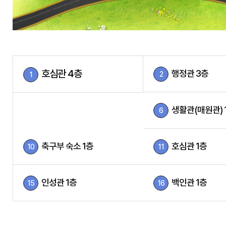
호심관 4층
행정관 3층
2
1
생활관(매원관) 
6
축구부 숙소 1층
호심관 1층
10
11
인성관 1층
백인관 1층
15
16