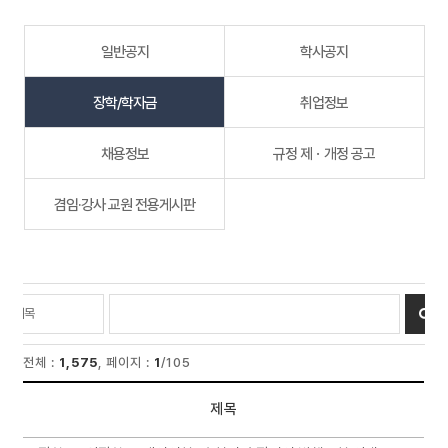
일반공지
학사공지
장학/학자금
취업정보
채용정보
규정 제ㆍ개정 공고
겸임·강사 교원 전용게시판
전체 :
1,575
, 페이지 :
1
/105
제목
리스트 : 장학/학자금 게시판의 번호, 제목, 작성자, 등록일, 첨부파일, 조회 리스트입니다.