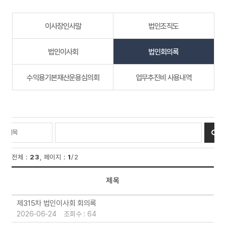
이사장인사말
법인조직도
법인이사회
법인회의록
수익용기본재산운용심의회
업무추진비 사용내역
전체 :
23
, 페이지 :
1
/2
제목
리스트 : 법인회의록 게시판의 번호, 제목, 작성자, 등록일, 첨부파일, 조회 리스트입니다.
제315차 법인이사회 회의록
2026-06-24 조회수 : 64