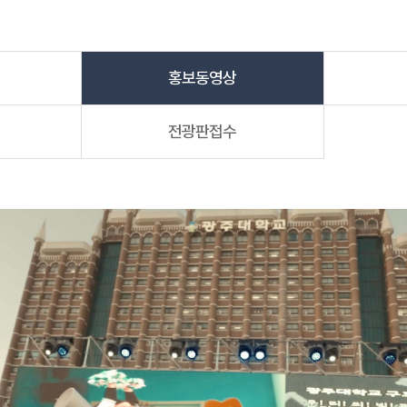
홍보동영상
전광판접수