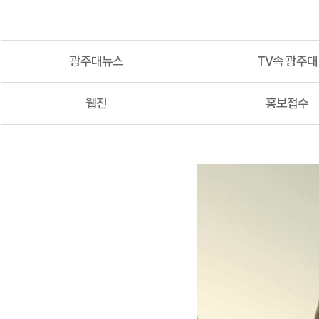
광주대뉴스
TV속 광주대
웹진
홍보접수