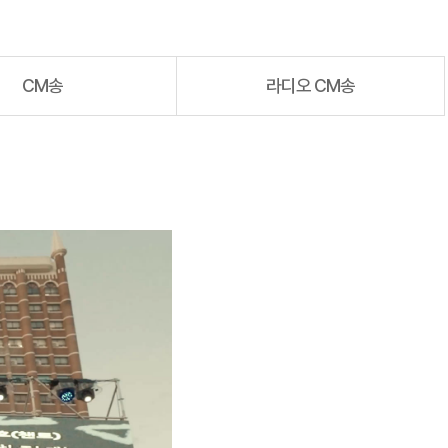
CM송
라디오 CM송