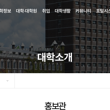
학정보
대학·대학원
취업
대학생활
커뮤니티
포털시
대학소개
홍보관