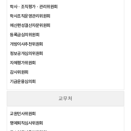
학사ㆍ조직평가ㆍ관리위원회
학사조직운영관리위원회
예산편성결산자문위원회
등록금심의위원회
개방이사추천위원회
정보공개심의위원회
자체평가위원회
감사위원회
기금운용심의회
교무처
교원인사위원회
명예퇴직심사위원회