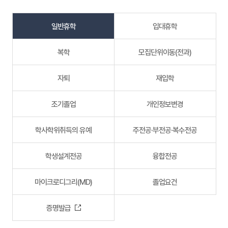
일반휴학
입대휴학
복학
모집단위이동(전과)
자퇴
재입학
조기졸업
개인정보변경
학사학위취득의 유예
주전공·부전공·복수전공
학생설계전공
융합전공
마이크로디그리(MD)
졸업요건
증명발급