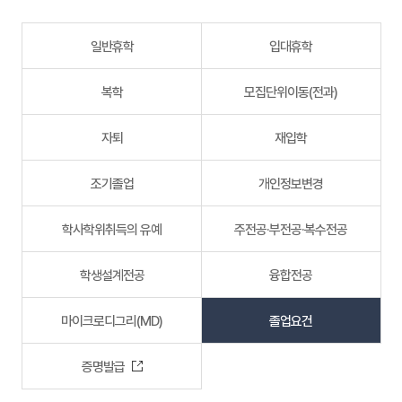
일반휴학
입대휴학
복학
모집단위이동(전과)
자퇴
재입학
조기졸업
개인정보변경
학사학위취득의 유예
주전공·부전공·복수전공
학생설계전공
융합전공
마이크로디그리(MD)
졸업요건
증명발급