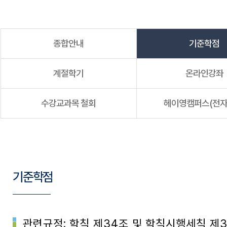
종합안내
기준학점
계절학기
온라인강좌
수강교과목 철회
헤이영캠퍼스(전자
기준학점
관련규정: 학칙 제34조 및 학칙시행세칙 제