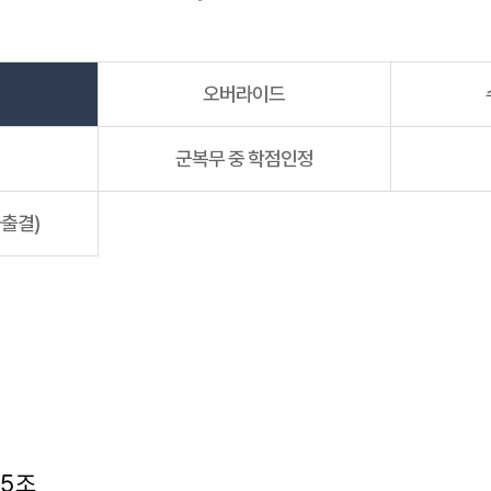
오버라이드
군복무 중 학점인정
출결)
35조