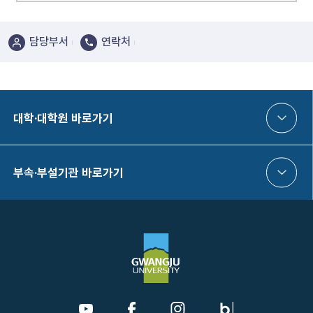
부설기관
담당부서
연락처
위원회
대학원 학칙·학사
폐지규정모음
대학·대학원 바로가기
기타 규정
부속·부설기관 바로가기