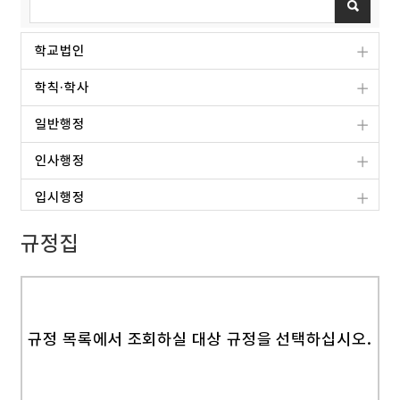
학교법인
학칙·학사
일반행정
인사행정
입시행정
교무행정
규정집
학생행정
산학협력단
규정 목록에서 조회하실 대상 규정을 선택하십시오.
사업단
부속기관