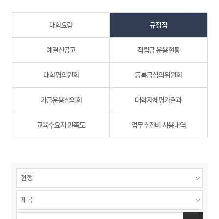
대학요람
규정집
예결산공고
적립금 운용현황
대학평의원회
등록금심의위원회
기금운용심의회
대학자체평가결과
교육수요자 만족도
업무추진비 사용내역